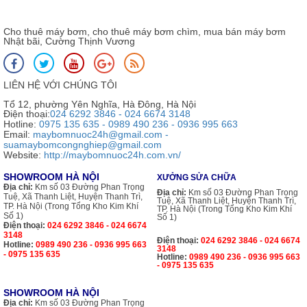
Cho thuê máy bơm, cho thuê máy bơm chìm, mua bán máy bơm
Nhật bãi, Cường Thịnh Vương
LIÊN HỆ VỚI CHÚNG TÔI
Tổ 12, phường Yên Nghĩa, Hà Đông, Hà Nội
Điện thoại:
024 6292 3846 - 024 6674 3148
Hotline:
0975 135 635 - 0989 490 236 - 0936 995 663
Email:
maybomnuoc24h@gmail.com -
suamaybomcongnghiep@gmail.com
Website:
http://maybomnuoc24h.com.vn/
SHOWROOM HÀ NỘI
XƯỞNG SỬA CHỮA
Địa chỉ:
Km số 03 Đường Phan Trọng
Địa chỉ:
Km số 03 Đường Phan Trọng
Tuệ, Xã Thanh Liệt, Huyện Thanh Trì,
Tuệ, Xã Thanh Liệt, Huyện Thanh Trì,
TP. Hà Nội (Trong Tổng Kho Kim Khí
TP. Hà Nội (Trong Tổng Kho Kim Khí
Số 1)
Số 1)
Điện thoại:
024 6292 3846 - 024 6674
3148
Điện thoại:
024 6292 3846 - 024 6674
Hotline:
0989 490 236 - 0936 995 663
3148
- 0975 135 635
Hotline:
0989 490 236 - 0936 995 663
- 0975 135 635
SHOWROOM HÀ NỘI
Địa chỉ:
Km số 03 Đường Phan Trọng