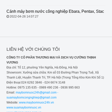
2022-07-14 20:24:06
Cánh máy bơm nước công nghiệp
Ebara, Pentax, Stac
2022-04-26 14:07:27
LIÊN HỆ VỚI CHÚNG TÔI
CÔNG TY CỔ PHẦN THƯƠNG MẠI VÀ DỊCH VỤ CƯỜNG THỊNH
VƯƠNG
Địa chỉ: Tổ 12, phường Yên Nghĩa, Hà Đông, Hà Nội
Showroom: Xưởng sửa chữa: Km số 03 Đường Phan Trọng Tuệ, Xã
Thanh Liệt, Huyện Thanh Trì, TP. Hà Nội (Trong Tổng Kho Kim Khí Số 1)
Điện thoại:024 6292 3846 - 024 6674 3148
Hotline: 0975 135 635 - 0989 490 236 - 0936 995 663
Email:
maybomnuoc24h@gmail.com -
suamaybomcongnghiep@gmail.com
Website:
www.maybomnuoc24h.vn
www.suamaybomnuoc.vn