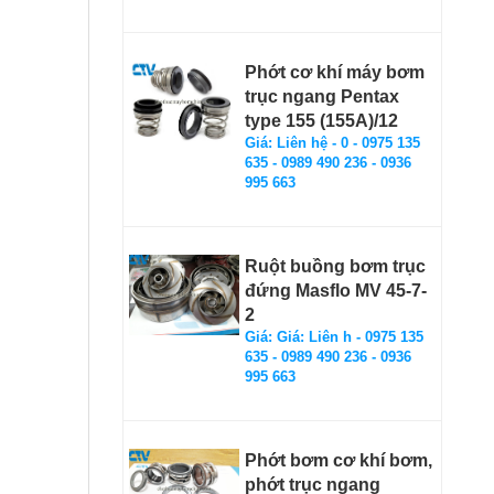
Phớt cơ khí máy bơm
trục ngang Pentax
type 155 (155A)/12
Giá: Liên hệ - 0 - 0975 135
635 - 0989 490 236 - 0936
995 663
Ruột buồng bơm trục
đứng Masflo MV 45-7-
2
Giá: Giá: Liên h - 0975 135
635 - 0989 490 236 - 0936
995 663
Phớt bơm cơ khí bơm,
phớt trục ngang