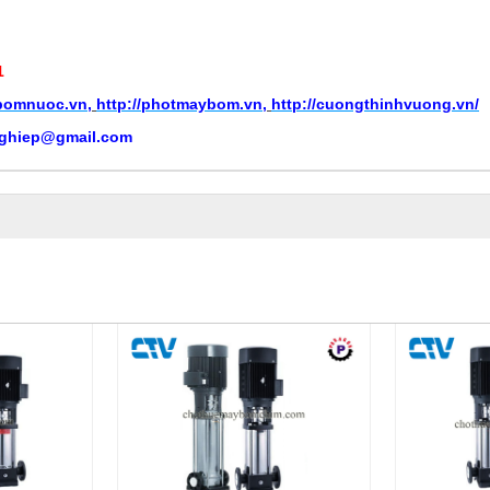
1
ybomnuoc.vn
,
http://photmaybom.vn
,
http://cuongthinhvuong.vn/
ghiep@gmail.com