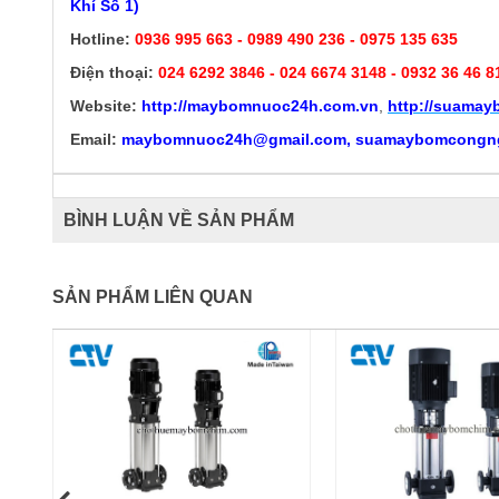
Khí Số 1)
Hotline:
0936 995 663 - 0989 490 236 - 0975 135 635
Điện thoại:
024 6292 3846
- 024 6674 3148 - 0932 36 46 8
Website:
http://
maybomnuoc24h.com.vn
,
http://suama
Email:
maybomnuoc24h@gmail.com, suamaybomcongn
BÌNH LUẬN VỀ SẢN PHẨM
SẢN PHẨM LIÊN QUAN