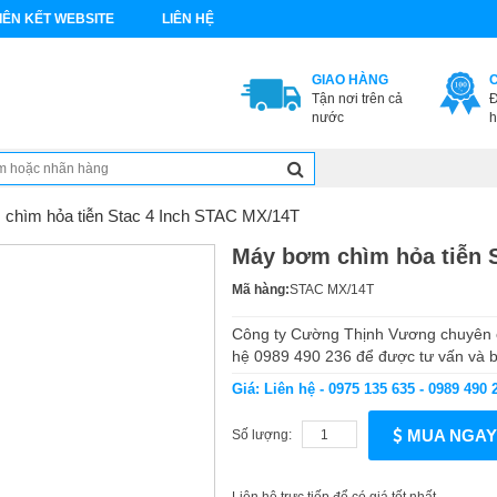
IÊN KẾT WEBSITE
LIÊN HỆ
GIAO HÀNG
Tận nơi trên cả
Đ
nước
h
chìm hỏa tiễn Stac 4 Inch STAC MX/14T
Máy bơm chìm hỏa tiễn 
Mã hàng:
STAC MX/14T
Công ty Cường Thịnh Vương chuyên c
hệ 0989 490 236 để được tư vấn và báo
Giá: Liên hệ - 0975 135 635 - 0989 490 
MUA NGAY
Số lượng: