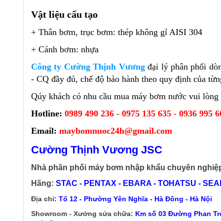
Vật liệu cấu tạo
+ Thân bơm, trục bơm: thép không gỉ AISI 304
+ Cánh bơm: nhựa
Công ty Cường Thịnh Vương
đại lý phân phối dò
- CQ đầy đủ, chế độ bảo hành theo quy định của từng
Qúy khách có nhu cầu mua máy bơm nước vui lòng đế
Hotline:
0989 490 236 - 0975 135 635 - 0936 995 6
Email:
maybomnuoc24h@gmail.com
Cường Thịnh Vương JSC
Nhà phân phối máy bơm nhập khẩu chuyên nghiệ
Hãng:
STAC - PENTAX - EBARA - TOHATSU - SEALA
Địa chỉ
: Tổ 12 - Phường Yên Nghĩa - Hà Đông - Hà Nội
Showroom - Xưởng sửa chữa:
Km số 03 Đường Phan Trọ