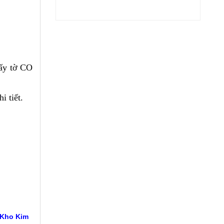
iấy tờ CO
 tiết.
 Kho Kim