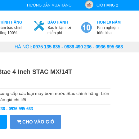
HƯỚNG DẪN MUA HÀNG
GIỎ HÀNG ()
CHÍNH HÃNG
BẢO HÀNH
HƠN 10 NĂM
ảm bảo chính
Bảo trì tận nơi
Kinh nghiệm
ãng 100%
miễn phí
triển khai
HÀ NỘI:
0975 135 635 - 0989 490 236 - 0936 995 663
Stac 4 Inch STAC MX/14T
ung cấp các loại máy bơm nước Stac chính hãng. Liên
 giá chi tiết.
236 - 0936 995 663
CHO VÀO GIỎ