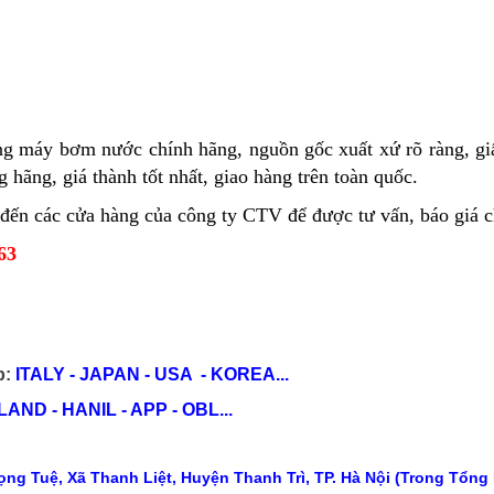
ng máy bơm nước chính hãng, nguồn gốc xuất xứ rõ ràng, g
 hãng, giá thành tốt nhất, giao hàng trên toàn quốc.
n các cửa hàng của công ty CTV để được tư vấn, báo giá chi
63
p:
ITALY - JAPAN - USA - KOREA...
ND - HANIL - APP - OBL...
ng Tuệ, Xã Thanh Liệt, Huyện Thanh Trì, TP. Hà Nội (Trong Tổng