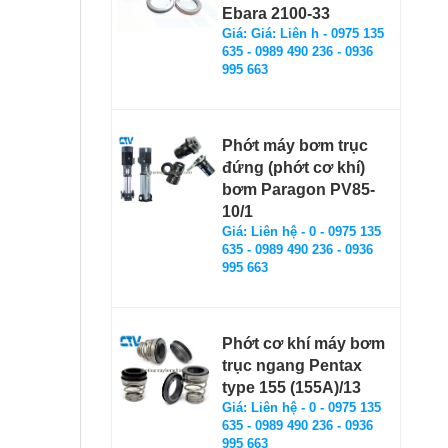
Ebara 2100-33
Giá: Giá: Liên h - 0975 135
635 - 0989 490 236 - 0936
995 663
Phớt máy bơm trục
đứng (phớt cơ khí)
bơm Paragon PV85-
10/1
Giá: Liên hệ - 0 - 0975 135
635 - 0989 490 236 - 0936
995 663
Phớt cơ khí máy bơm
trục ngang Pentax
type 155 (155A)/13
Giá: Liên hệ - 0 - 0975 135
635 - 0989 490 236 - 0936
995 663