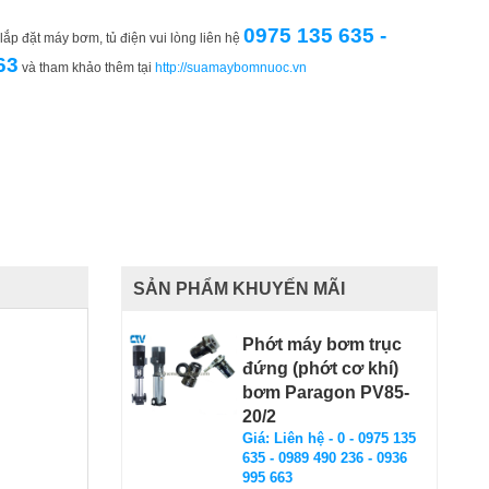
0975 135 635 -
ắp đặt máy bơm, tủ điện vui lòng liên hệ
63
và tham khảo thêm tại
http://suamaybomnuoc.vn
SẢN PHẨM KHUYẾN MÃI
Phớt máy bơm trục
đứng (phớt cơ khí)
bơm Paragon PV85-
20/2
Giá: Liên hệ - 0 - 0975 135
635 - 0989 490 236 - 0936
995 663