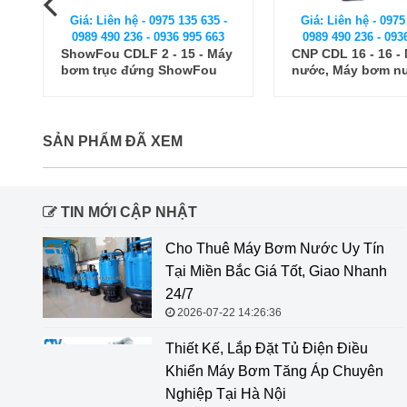
Giá: Liên hệ - 0975 135 635 -
Giá: Liên hệ - 0975
0989 490 236 - 0936 995 663
0989 490 236 - 093
y
CNP CDL 16 - 16 - Máy bơm
Máy bơm nước tr
nước, Máy bơm nước trục
Type Paragon PV 2
đứng CNP CDL
SẢN PHẨM ĐÃ XEM
TIN MỚI CẬP NHẬT
Cho Thuê Máy Bơm Nước Uy Tín
Tại Miền Bắc Giá Tốt, Giao Nhanh
24/7
2026-07-22 14:26:36
Thiết Kế, Lắp Đặt Tủ Điện Điều
Khiển Máy Bơm Tăng Áp Chuyên
Nghiệp Tại Hà Nội