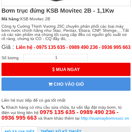
Bơm trục đứng KSB Movitec 2B - 1,1Kw
Mã hàng:
KSB Movitec 2B
Công ty Cường Thịnh Vương JSC chuyên phân phối các loại máy
bơm nước chính hãng như Stac, Pentax, Ebara, CNP, Shimge,....Tất
cả các sản phẩm mà chúng tôi cung cấp đều có nguồn gốc xuất xứ
rõ ràng, chứng từ CO - CQ đầy đủ, ...
Giá :
Liên hệ - 0975 135 635 - 0989 490 236 - 0936 995 663
Số lượng:
MUA NGAY
CHO VÀO GIỎ
Liên hệ trực tiếp để có giá tốt nhất
Khách hàng có nhu cầu sửa chữa, tư vấn lắp đặt máy bơm, tủ
0975 135 635 - 0989 490 236 -
điện vui lòng liên hệ
0936 995 663
và tham khảo thêm tại
http://suamaybomnuoc.vn
THÔNG SỐ KỸ THUẬT