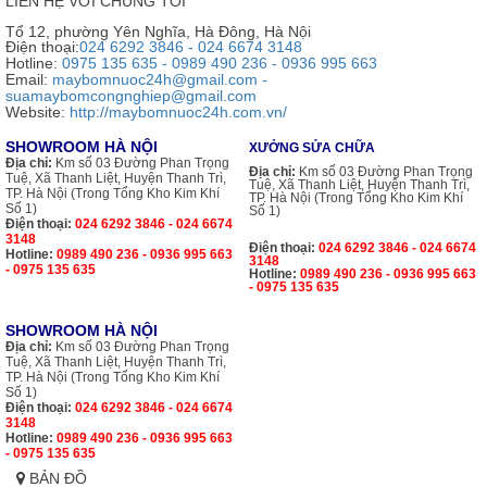
LIÊN HỆ VỚI CHÚNG TÔI
Tổ 12, phường Yên Nghĩa, Hà Đông, Hà Nội
Điện thoại:
024 6292 3846 - 024 6674 3148
Hotline:
0975 135 635 - 0989 490 236 - 0936 995 663
Email:
maybomnuoc24h@gmail.com -
suamaybomcongnghiep@gmail.com
Website:
http://maybomnuoc24h.com.vn/
SHOWROOM HÀ NỘI
XƯỞNG SỬA CHỮA
Địa chỉ:
Km số 03 Đường Phan Trọng
Địa chỉ:
Km số 03 Đường Phan Trọng
Tuệ, Xã Thanh Liệt, Huyện Thanh Trì,
Tuệ, Xã Thanh Liệt, Huyện Thanh Trì,
TP. Hà Nội (Trong Tổng Kho Kim Khí
TP. Hà Nội (Trong Tổng Kho Kim Khí
Số 1)
Số 1)
Điện thoại:
024 6292 3846 - 024 6674
3148
Điện thoại:
024 6292 3846 - 024 6674
Hotline:
0989 490 236 - 0936 995 663
3148
- 0975 135 635
Hotline:
0989 490 236 - 0936 995 663
- 0975 135 635
SHOWROOM HÀ NỘI
Địa chỉ:
Km số 03 Đường Phan Trọng
Tuệ, Xã Thanh Liệt, Huyện Thanh Trì,
TP. Hà Nội (Trong Tổng Kho Kim Khí
Số 1)
Điện thoại:
024 6292 3846 - 024 6674
3148
Hotline:
0989 490 236 - 0936 995 663
- 0975 135 635
BẢN ĐỒ