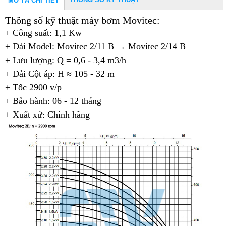
MÔ TẢ CHI TIẾT
Thông số kỹ thuật máy bơm Movitec:
+ Công suất: 1,1 Kw
+ Dải Model: Movitec 2/11 B →
Movitec 2/14 B
+ Lưu lượng: Q = 0,6 - 3,4 m3/h
+ Dải Cột áp: H ≈ 105 - 32 m
+ Tốc 2900 v/p
+ Bảo hành: 06 - 12 tháng
+ Xuất xứ: Chính hãng