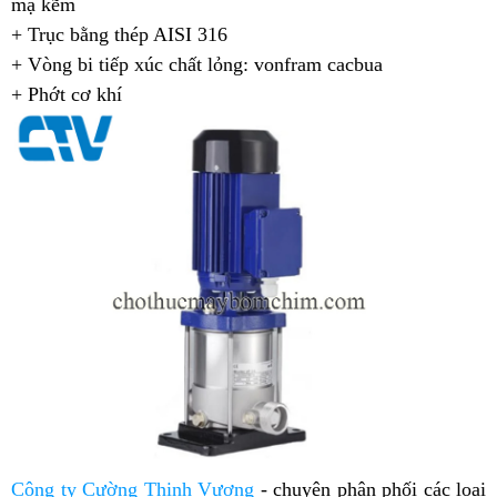
mạ kẽm
+ Trục bằng thép AISI 316
+ Vòng bi tiếp xúc chất lỏng: vonfram cacbua
+ Phớt cơ khí
Công ty Cường Thịnh Vương
-
chuyên phân phối các loại