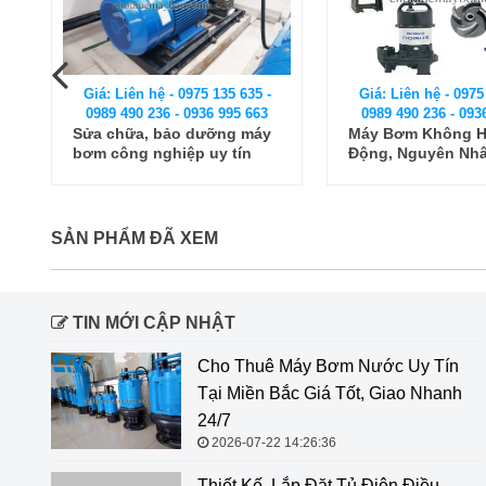
Giá: Liên hệ - 0975 135 635 -
Giá: Liên hệ - 0975
0989 490 236 - 0936 995 663
0989 490 236 - 093
Máy Bơm Không Hoạt
Sửa máy bơm giế
Động, Nguyên Nhân Và
Mastra
Cách Khắc Phục
SẢN PHẨM ĐÃ XEM
TIN MỚI CẬP NHẬT
Cho Thuê Máy Bơm Nước Uy Tín
Tại Miền Bắc Giá Tốt, Giao Nhanh
24/7
2026-07-22 14:26:36
Thiết Kế, Lắp Đặt Tủ Điện Điều Khiển Máy Bơm Tăng