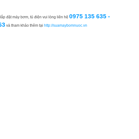
0975 135 635 -
ắp đặt máy bơm, tủ điện vui lòng liên hệ
63
và tham khảo thêm tại
http://suamaybomnuoc.vn