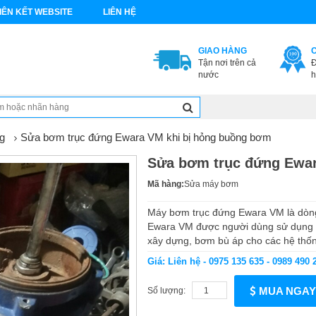
IÊN KẾT WEBSITE
LIÊN HỆ
GIAO HÀNG
Tận nơi trên cả
Đ
nước
h
g
Sửa bơm trục đứng Ewara VM khi bị hỏng buồng bơm
Sửa bơm trục đứng Ewar
Mã hàng:
Sửa máy bơm
Máy bơm trục đứng Ewara VM là dòn
Ewara VM được người dùng sử dụng đ
xây dựng, bơm bù áp cho các hệ thố
Giá: Liên hệ - 0975 135 635 - 0989 490 
MUA NGAY
Số lượng: