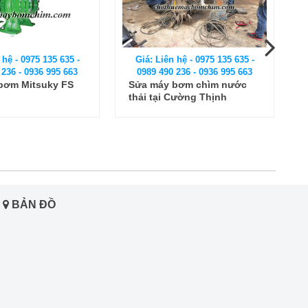
 hệ - 0975 135 635 -
Giá: Liên hệ - 0975 135 635 -
 236 - 0936 995 663
0989 490 236 - 0936 995 663
bơm chìm nước
Sửa máy bơm nước thải
Cường Thịnh
Ebara thả chìm
BẢN ĐỒ