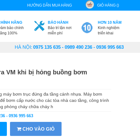
HƯỚNG DẪN MUA HÀNG
GIỎ HÀNG ()
CHÍNH HÃNG
BẢO HÀNH
HƠN 10 NĂM
ảm bảo chính
Bảo trì tận nơi
Kinh nghiệm
ãng 100%
miễn phí
triển khai
HÀ NỘI:
0975 135 635 - 0989 490 236 - 0936 995 663
a VM khi bị hỏng buồng bơm
g máy bơm trục đứng đa tầng cánh nhựa. Máy bơm
ể bơm cấp nước cho các tòa nhà cao tầng, công trình
ng phòng cháy chữa cháy h
236 - 0936 995 663
CHO VÀO GIỎ