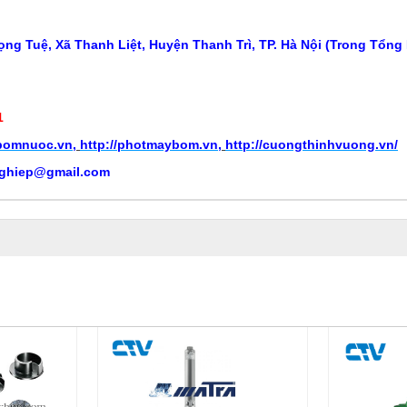
ng Tuệ, Xã Thanh Liệt, Huyện Thanh Trì, TP. Hà Nội (Trong Tổng
1
ybomnuoc.vn
,
http://photmaybom.vn
,
http://cuongthinhvuong.vn/
ghiep@gmail.com