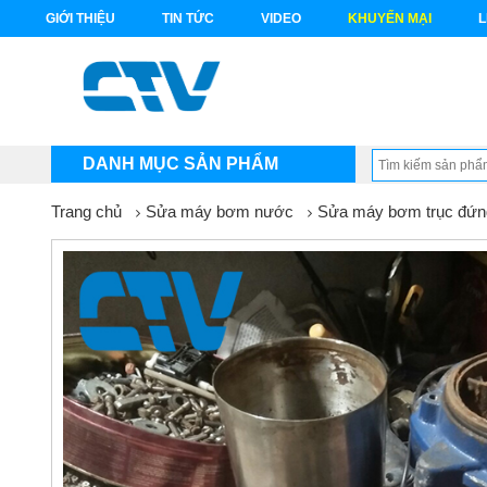
GIỚI THIỆU
TIN TỨC
VIDEO
KHUYẾN MẠI
L
DANH MỤC SẢN PHẨM
Trang chủ
Sửa máy bơm nước
Sửa máy bơm trục đứn