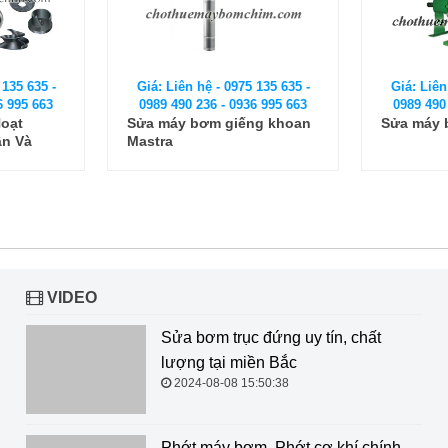
 135 635 -
Giá: Liên hệ - 0975 135 635 -
Giá: Liên
6 995 663
0989 490 236 - 0936 995 663
0989 490
ng khoan
Sửa máy bơm Mitsuky FS
Sửa máy 
thải tại 
Vương
VIDEO
Sửa bơm trục đứng uy tín, chất lượng tại miền Bắc
2024-08-08 15:50:38
Phớt máy bơm, Phớt cơ khí chính hãng, giá tốt nhất thị