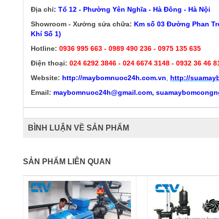
Địa chỉ
: Tổ 12 - Phường Yên Nghĩa - Hà Đông - Hà Nội
Showroom - Xưởng sửa chữa:
Km số 03 Đường Phan Trọ
Khí Số 1)
Hotline:
0936 995 663 - 0989 490 236 - 0975 135 635
Điện thoại:
024 6292 3846
- 024 6674 3148 - 0932 36 46 8
Website:
http://
maybomnuoc24h.com.vn
,
http://suama
Email:
maybomnuoc24h@gmail.com, suamaybomcongn
BÌNH LUẬN VỀ SẢN PHẨM
SẢN PHẨM LIÊN QUAN