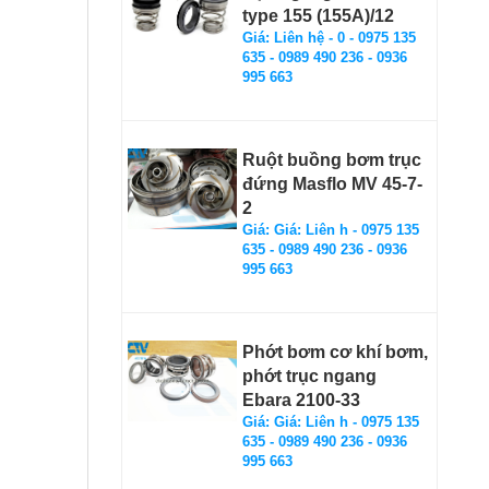
type 155 (155A)/12
Giá: Liên hệ - 0 - 0975 135
635 - 0989 490 236 - 0936
995 663
Ruột buồng bơm trục
đứng Masflo MV 45-7-
2
Giá: Giá: Liên h - 0975 135
635 - 0989 490 236 - 0936
995 663
Phớt bơm cơ khí bơm,
phớt trục ngang
Ebara 2100-33
Giá: Giá: Liên h - 0975 135
635 - 0989 490 236 - 0936
995 663