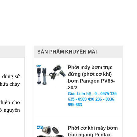
SẢN PHẨM KHUYẾN MÃI
Phớt máy bơm trục
đứng (phớt cơ khí)
 dùng sử
bơm Paragon PV85-
chữa cháy
20/2
Giá: Liên hệ - 0 - 0975 135
635 - 0989 490 236 - 0936
khiến cho
995 663
rõ nguyên
Phớt cơ khí máy bơm
trục ngang Pentax