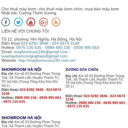
Cho thuê máy bơm, cho thuê máy bơm chìm, mua bán máy bơm
Nhật bãi, Cường Thịnh Vương
LIÊN HỆ VỚI CHÚNG TÔI
Tổ 12, phường Yên Nghĩa, Hà Đông, Hà Nội
Điện thoại:
024 6292 3846 - 024 6674 3148
Hotline:
0975 135 635 - 0989 490 236 - 0936 995 663
Email:
maybomnuoc24h@gmail.com -
suamaybomcongnghiep@gmail.com
Website:
http://maybomnuoc24h.com.vn/
SHOWROOM HÀ NỘI
XƯỞNG SỬA CHỮA
Địa chỉ:
Km số 03 Đường Phan Trọng
Địa chỉ:
Km số 03 Đường Phan Trọng
Tuệ, Xã Thanh Liệt, Huyện Thanh Trì,
Tuệ, Xã Thanh Liệt, Huyện Thanh Trì,
TP. Hà Nội (Trong Tổng Kho Kim Khí
TP. Hà Nội (Trong Tổng Kho Kim Khí
Số 1)
Số 1)
Điện thoại:
024 6292 3846 - 024 6674
3148
Điện thoại:
024 6292 3846 - 024 6674
Hotline:
0989 490 236 - 0936 995 663
3148
- 0975 135 635
Hotline:
0989 490 236 - 0936 995 663
- 0975 135 635
SHOWROOM HÀ NỘI
Địa chỉ:
Km số 03 Đường Phan Trọng
Tuệ, Xã Thanh Liệt, Huyện Thanh Trì,