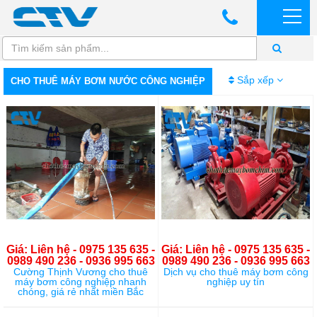
Sắp xếp
CHO THUÊ MÁY BƠM NƯỚC CÔNG NGHIỆP
Giá: Liên hệ - 0975 135 635 -
Giá: Liên hệ - 0975 135 635 -
0989 490 236 - 0936 995 663
0989 490 236 - 0936 995 663
Cường Thịnh Vương cho thuê
Dịch vụ cho thuê máy bơm công
máy bơm công nghiệp nhanh
nghiệp uy tín
chóng, giá rẻ nhất miền Bắc