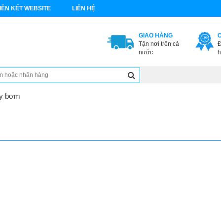
IÊN KẾT WEBSITE
LIÊN HỆ
GIAO HÀNG
Tận nơi trên cả
Đ
nước
h
y bơm