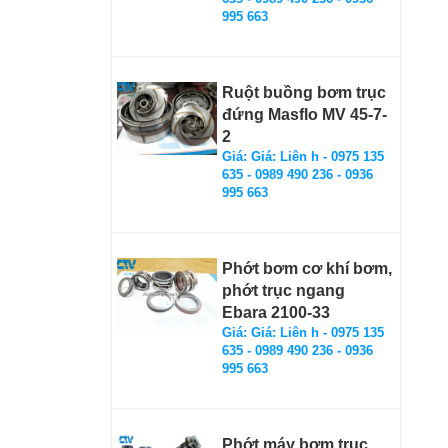
995 663
Ruột buồng bơm trục
đứng Masflo MV 45-7-
2
Giá: Giá: Liên h - 0975 135
635 - 0989 490 236 - 0936
995 663
Phớt bơm cơ khí bơm,
phớt trục ngang
Ebara 2100-33
Giá: Giá: Liên h - 0975 135
635 - 0989 490 236 - 0936
995 663
Phớt máy bơm trục