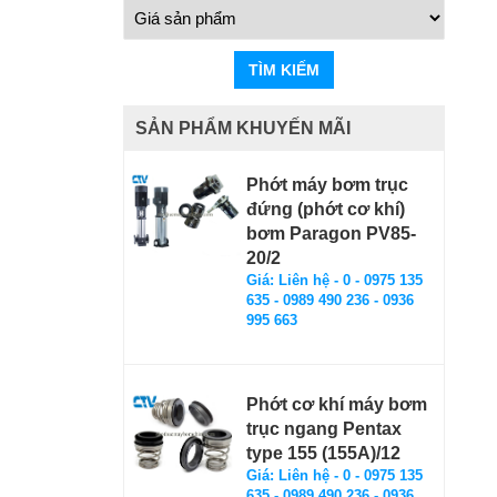
TÌM KIẾM
SẢN PHẨM KHUYẾN MÃI
Phớt máy bơm trục
đứng (phớt cơ khí)
bơm Paragon PV85-
20/2
Giá: Liên hệ - 0 - 0975 135
635 - 0989 490 236 - 0936
995 663
Phớt cơ khí máy bơm
trục ngang Pentax
type 155 (155A)/12
Giá: Liên hệ - 0 - 0975 135
635 - 0989 490 236 - 0936