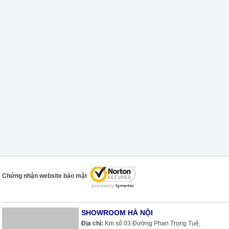
Chứng nhận website bảo mật
SHOWROOM HÀ NỘI
Địa chỉ:
Km số 03 Đường Phan Trọng Tuệ,