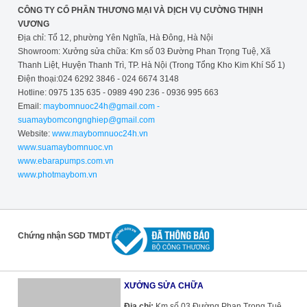
CÔNG TY CỔ PHẦN THƯƠNG MẠI VÀ DỊCH VỤ CƯỜNG THỊNH
VƯƠNG
Địa chỉ: Tổ 12, phường Yên Nghĩa, Hà Đông, Hà Nội
Showroom: Xưởng sửa chữa: Km số 03 Đường Phan Trọng Tuệ, Xã
Thanh Liệt, Huyện Thanh Trì, TP. Hà Nội (Trong Tổng Kho Kim Khí Số 1)
Điện thoại:024 6292 3846 - 024 6674 3148
Hotline: 0975 135 635 - 0989 490 236 - 0936 995 663
Email:
maybomnuoc24h@gmail.com -
suamaybomcongnghiep@gmail.com
Website:
www.maybomnuoc24h.vn
www.suamaybomnuoc.vn
www.ebarapumps.com.vn
www.photmaybom.vn
Chứng nhận SGD TMDT
XƯỞNG SỬA CHỮA
Địa chỉ:
Km số 03 Đường Phan Trọng Tuệ,