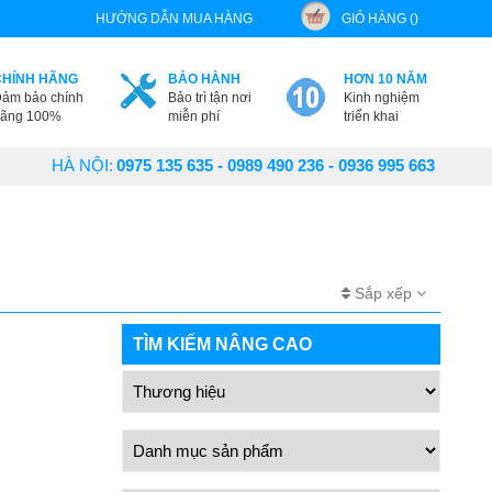
HƯỚNG DẪN MUA HÀNG
GIỎ HÀNG ()
CHÍNH HÃNG
BẢO HÀNH
HƠN 10 NĂM
ảm bảo chính
Bảo trì tận nơi
Kinh nghiệm
ãng 100%
miễn phí
triển khai
HÀ NỘI:
0975 135 635 - 0989 490 236 - 0936 995 663
Sắp xếp
TÌM KIẾM NÂNG CAO