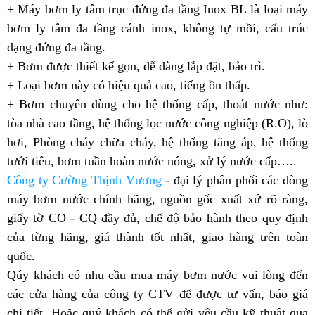
+ Máy bơm ly tâm trục đứng đa tầng Inox BL là loại máy
bơm ly tâm đa tầng cánh inox, không tự mồi, cấu trúc
dạng đứng đa tầng.
+ Bơm được thiết kế gọn, dễ dàng lắp đặt, bảo trì.
+ Loại bơm này có hiệu quả cao, tiếng ồn thấp.
+ Bơm chuyên dùng cho hệ thống cấp, thoát nước như:
tòa nhà cao tầng, hệ thống lọc nước công nghiệp (R.O), lò
hơi, Phòng cháy chữa cháy, hệ thống tăng áp, hệ thống
tưới tiêu, bơm tuần hoàn nước nóng, xử lý nước cấp…..
Công ty Cường Thịnh Vương
- đại lý phân phối các dòng
máy bơm nước chính hãng, nguồn gốc xuất xứ rõ ràng,
giấy tờ CO - CQ đầy đủ, chế độ bảo hành theo quy định
của từng hãng, giá thành tốt nhất, giao hàng trên toàn
quốc.
Qúy khách có nhu cầu mua máy bơm nước vui lòng đến
các cửa hàng của công ty CTV để được tư vấn, báo giá
chi tiết. Hoặc quý khách có thể gửi yêu cầu kỹ thuật qua