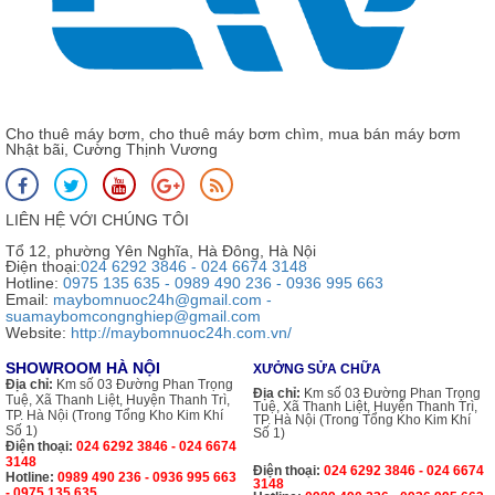
Cho thuê máy bơm, cho thuê máy bơm chìm, mua bán máy bơm
Nhật bãi, Cường Thịnh Vương
LIÊN HỆ VỚI CHÚNG TÔI
Tổ 12, phường Yên Nghĩa, Hà Đông, Hà Nội
Điện thoại:
024 6292 3846 - 024 6674 3148
Hotline:
0975 135 635 - 0989 490 236 - 0936 995 663
Email:
maybomnuoc24h@gmail.com -
suamaybomcongnghiep@gmail.com
Website:
http://maybomnuoc24h.com.vn/
SHOWROOM HÀ NỘI
XƯỞNG SỬA CHỮA
Địa chỉ:
Km số 03 Đường Phan Trọng
Địa chỉ:
Km số 03 Đường Phan Trọng
Tuệ, Xã Thanh Liệt, Huyện Thanh Trì,
Tuệ, Xã Thanh Liệt, Huyện Thanh Trì,
TP. Hà Nội (Trong Tổng Kho Kim Khí
TP. Hà Nội (Trong Tổng Kho Kim Khí
Số 1)
Số 1)
Điện thoại:
024 6292 3846 - 024 6674
3148
Điện thoại:
024 6292 3846 - 024 6674
Hotline:
0989 490 236 - 0936 995 663
3148
- 0975 135 635