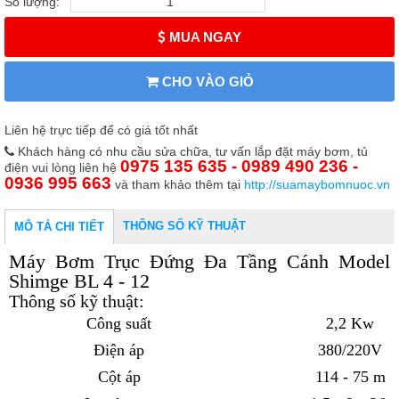
Số lượng:
MUA NGAY
CHO VÀO GIỎ
Liên hệ trực tiếp để có giá tốt nhất
Khách hàng có nhu cầu sửa chữa, tư vấn lắp đặt máy bơm, tủ
0975 135 635 - 0989 490 236 -
điện vui lòng liên hệ
0936 995 663
và tham khảo thêm tại
http://suamaybomnuoc.vn
THÔNG SỐ KỸ THUẬT
MÔ TẢ CHI TIẾT
Máy Bơm Trục Đứng Đa Tầng Cánh Model
Shimge BL 4 - 12
Thông số kỹ thuật:
Công suất
2,2 Kw
Điện áp
380/220V
Cột áp
114 - 75 m