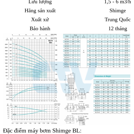
Lưu lượng
1,5 - 6 m3/h
Hãng sản xuất
Shimge
Xuất xứ
Trung Quốc
Bảo hành
12 tháng
Đặc điểm máy bơm Shimge BL: