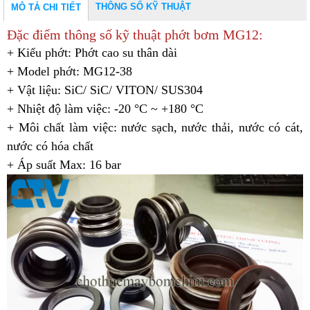
THÔNG SỐ KỸ THUẬT
MÔ TẢ CHI TIẾT
Đặc điểm thông số kỹ thuật phớt bơm MG12:
+ Kiểu phớt: Phớt cao su thân dài
+ Model phớt: MG12-38
+ Vật liệu: SiC/ SiC/ VITON/ SUS304
+ Nhiệt độ làm việc: -20 °C ~ +180 °C
+ Môi chất làm việc: nước sạch, nước thải, nước có cát,
nước có hóa chất
+ Áp suất Max: 16 bar