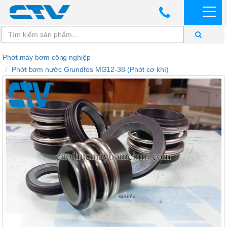
Phớt máy bơm công nghiệp
Phớt bơm nước Grundfos MG12-38 (Phớt cơ khí)