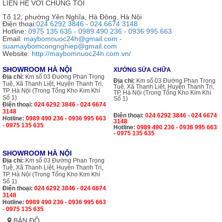
LIÊN HỆ VỚI CHÚNG TÔI
Tổ 12, phường Yên Nghĩa, Hà Đông, Hà Nội
Điện thoại:
024 6292 3846 - 024 6674 3148
Hotline:
0975 135 635 - 0989 490 236 - 0936 995 663
Email:
maybomnuoc24h@gmail.com -
suamaybomcongnghiep@gmail.com
Website:
http://maybomnuoc24h.com.vn/
SHOWROOM HÀ NỘI
XƯỞNG SỬA CHỮA
Địa chỉ:
Km số 03 Đường Phan Trọng
Địa chỉ:
Km số 03 Đường Phan Trọng
Tuệ, Xã Thanh Liệt, Huyện Thanh Trì,
Tuệ, Xã Thanh Liệt, Huyện Thanh Trì,
TP. Hà Nội (Trong Tổng Kho Kim Khí
TP. Hà Nội (Trong Tổng Kho Kim Khí
Số 1)
Số 1)
Điện thoại:
024 6292 3846 - 024 6674
3148
Điện thoại:
024 6292 3846 - 024 6674
Hotline:
0989 490 236 - 0936 995 663
3148
- 0975 135 635
Hotline:
0989 490 236 - 0936 995 663
- 0975 135 635
SHOWROOM HÀ NỘI
Địa chỉ:
Km số 03 Đường Phan Trọng
Tuệ, Xã Thanh Liệt, Huyện Thanh Trì,
TP. Hà Nội (Trong Tổng Kho Kim Khí
Số 1)
Điện thoại:
024 6292 3846 - 024 6674
3148
Hotline:
0989 490 236 - 0936 995 663
- 0975 135 635
BẢN ĐỒ