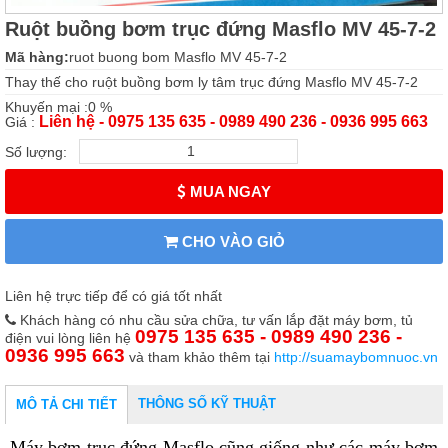
Ruột buồng bơm trục đứng Masflo MV 45-7-2
Mã hàng:
ruot buong bom Masflo MV 45-7-2
Thay thế cho ruột buồng bơm ly tâm trục đứng Masflo MV 45-7-2
Khuyến mại :0 %
Liên hệ - 0975 135 635 - 0989 490 236 - 0936 995 663
Giá :
Số lượng:
MUA NGAY
CHO VÀO GIỎ
Liên hệ trực tiếp để có giá tốt nhất
Khách hàng có nhu cầu sửa chữa, tư vấn lắp đặt máy bơm, tủ
0975 135 635 - 0989 490 236 -
điện vui lòng liên hệ
0936 995 663
và tham khảo thêm tại
http://suamaybomnuoc.vn
THÔNG SỐ KỸ THUẬT
MÔ TẢ CHI TIẾT
Máy bơm trục đứng Masflo cũng giống như các máy bơm