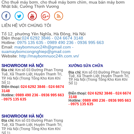
Cho thuê máy bơm, cho thuê máy bơm chìm, mua bán máy bơm
Nhật bãi, Cường Thịnh Vương
LIÊN HỆ VỚI CHÚNG TÔI
Tổ 12, phường Yên Nghĩa, Hà Đông, Hà Nội
Điện thoại:
024 6292 3846 - 024 6674 3148
Hotline:
0975 135 635 - 0989 490 236 - 0936 995 663
Email:
maybomnuoc24h@gmail.com -
suamaybomcongnghiep@gmail.com
Website:
http://maybomnuoc24h.com.vn/
SHOWROOM HÀ NỘI
XƯỞNG SỬA CHỮA
Địa chỉ:
Km số 03 Đường Phan Trọng
Địa chỉ:
Km số 03 Đường Phan Trọng
Tuệ, Xã Thanh Liệt, Huyện Thanh Trì,
Tuệ, Xã Thanh Liệt, Huyện Thanh Trì,
TP. Hà Nội (Trong Tổng Kho Kim Khí
TP. Hà Nội (Trong Tổng Kho Kim Khí
Số 1)
Số 1)
Điện thoại:
024 6292 3846 - 024 6674
3148
Điện thoại:
024 6292 3846 - 024 6674
Hotline:
0989 490 236 - 0936 995 663
3148
- 0975 135 635
Hotline:
0989 490 236 - 0936 995 663
- 0975 135 635
SHOWROOM HÀ NỘI
Địa chỉ:
Km số 03 Đường Phan Trọng
Tuệ, Xã Thanh Liệt, Huyện Thanh Trì,
TP. Hà Nội (Trong Tổng Kho Kim Khí
Số 1)