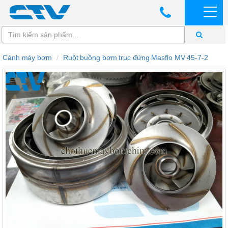
Cánh máy bơm
Ruột buồng bơm trục đứng Masflo MV 45-7-2