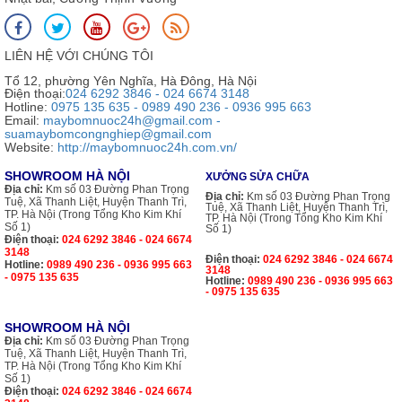
LIÊN HỆ VỚI CHÚNG TÔI
Tổ 12, phường Yên Nghĩa, Hà Đông, Hà Nội
Điện thoại:
024 6292 3846 - 024 6674 3148
Hotline:
0975 135 635 - 0989 490 236 - 0936 995 663
Email:
maybomnuoc24h@gmail.com -
suamaybomcongnghiep@gmail.com
Website:
http://maybomnuoc24h.com.vn/
SHOWROOM HÀ NỘI
XƯỞNG SỬA CHỮA
Địa chỉ:
Km số 03 Đường Phan Trọng
Địa chỉ:
Km số 03 Đường Phan Trọng
Tuệ, Xã Thanh Liệt, Huyện Thanh Trì,
Tuệ, Xã Thanh Liệt, Huyện Thanh Trì,
TP. Hà Nội (Trong Tổng Kho Kim Khí
TP. Hà Nội (Trong Tổng Kho Kim Khí
Số 1)
Số 1)
Điện thoại:
024 6292 3846 - 024 6674
3148
Điện thoại:
024 6292 3846 - 024 6674
Hotline:
0989 490 236 - 0936 995 663
3148
- 0975 135 635
Hotline:
0989 490 236 - 0936 995 663
- 0975 135 635
SHOWROOM HÀ NỘI
Địa chỉ:
Km số 03 Đường Phan Trọng
Tuệ, Xã Thanh Liệt, Huyện Thanh Trì,
TP. Hà Nội (Trong Tổng Kho Kim Khí
Số 1)
Điện thoại:
024 6292 3846 - 024 6674