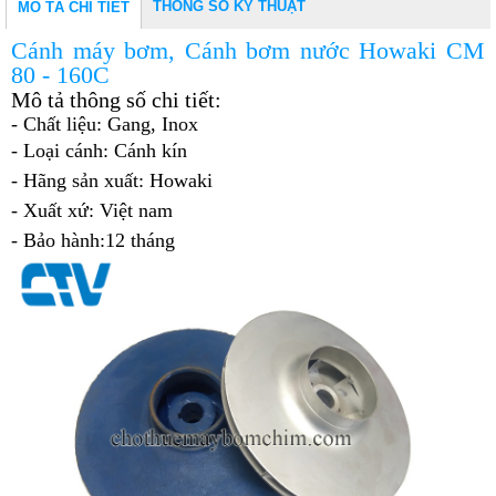
THÔNG SỐ KỸ THUẬT
MÔ TẢ CHI TIẾT
Cánh máy bơm, Cánh bơm nước Howaki CM
80 - 160C
Mô tả thông số chi tiết:
- Chất liệu: Gang, Inox
- Loại cánh: Cánh kín
- Hãng sản xuất: Howaki
- Xuất xứ: Việt nam
- Bảo hành:12 tháng