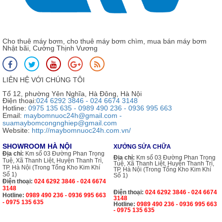
Cho thuê máy bơm, cho thuê máy bơm chìm, mua bán máy bơm
Nhật bãi, Cường Thịnh Vương
LIÊN HỆ VỚI CHÚNG TÔI
Tổ 12, phường Yên Nghĩa, Hà Đông, Hà Nội
Điện thoại:
024 6292 3846 - 024 6674 3148
Hotline:
0975 135 635 - 0989 490 236 - 0936 995 663
Email:
maybomnuoc24h@gmail.com -
suamaybomcongnghiep@gmail.com
Website:
http://maybomnuoc24h.com.vn/
SHOWROOM HÀ NỘI
XƯỞNG SỬA CHỮA
Địa chỉ:
Km số 03 Đường Phan Trọng
Địa chỉ:
Km số 03 Đường Phan Trọng
Tuệ, Xã Thanh Liệt, Huyện Thanh Trì,
Tuệ, Xã Thanh Liệt, Huyện Thanh Trì,
TP. Hà Nội (Trong Tổng Kho Kim Khí
TP. Hà Nội (Trong Tổng Kho Kim Khí
Số 1)
Số 1)
Điện thoại:
024 6292 3846 - 024 6674
3148
Điện thoại:
024 6292 3846 - 024 6674
Hotline:
0989 490 236 - 0936 995 663
3148
- 0975 135 635
Hotline:
0989 490 236 - 0936 995 663
- 0975 135 635