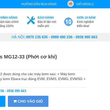
HƯỚNG DẪN MUA HÀNG
GIỎ HÀNG ()
CHÍNH HÃNG
BẢO HÀNH
HƠN 10 NĂM
ảm bảo chính
Bảo trì tận nơi
Kinh nghiệm
ãng 100%
miễn phí
triển khai
HÀ NỘI:
0975 135 635 - 0989 490 236 - 0936 995 663
 MG12-33 (Phớt cơ khí)
12 được dùng cho các máy bơm sau: + Máy bơm
áy bơm Ebara trục đứng EVM, EVMS, EVMG, EVMSG +
236 - 0936 995 663
CHO VÀO GIỎ