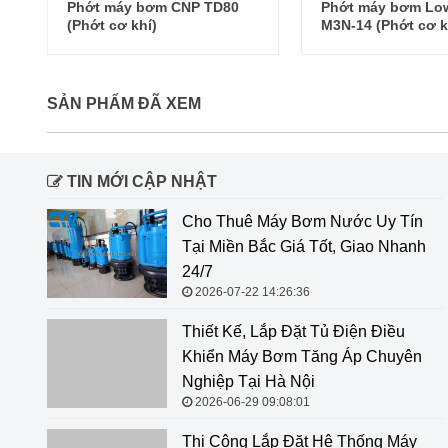
Phớt máy bơm CNP TD80
Phớt máy bơm Lo
(Phớt cơ khí)
M3N-14 (Phớt cơ k
SẢN PHẨM ĐÃ XEM
TIN MỚI CẬP NHẬT
Cho Thuê Máy Bơm Nước Uy Tín
Tại Miền Bắc Giá Tốt, Giao Nhanh
24/7
2026-07-22 14:26:36
Thiết Kế, Lắp Đặt Tủ Điện Điều Khiển Máy Bơm Tăng
Áp Chuyên Nghiệp Tại Hà Nội
2026-06-29 09:08:01
Thi Công Lắp Đặt Hệ Thống Máy Bơm Tăng Áp Stac