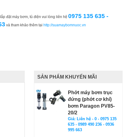
0975 135 635 -
ắp đặt máy bơm, tủ điện vui lòng liên hệ
63
và tham khảo thêm tại
http://suamaybomnuoc.vn
SẢN PHẨM KHUYẾN MÃI
Phớt máy bơm trục
đứng (phớt cơ khí)
bơm Paragon PV85-
20/2
Giá: Liên hệ - 0 - 0975 135
635 - 0989 490 236 - 0936
995 663