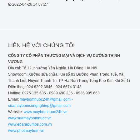
Ebara, Pentax, Stac
2022-04-26 14:07:27
LIÊN HỆ VỚI CHÚNG TÔI
CÔNG TY CỔ PHẦN THƯƠNG MẠI VÀ DỊCH VỤ CƯỜNG THỊNH
VƯƠNG
Địa chỉ: Tổ 12, phường Yên Nghĩa, Hà Đông, Hà Nội
Showroom: Xưởng sửa chữa: Km số 03 Đường Phan Trọng Tuệ, Xã
Thanh Liệt, Huyện Thanh Trì, TP. Hà Nội (Trong Tổng Kho Kim Khí Số 1)
Điện thoại:024 6292 3846 - 024 6674 3148
Hotline: 0975 135 635 - 0989 490 236 - 0936 995 663
Email:
maybomnuoc24h@gmail.com -
suamaybomcongnghiep@gmail.com
Website:
www.maybomnuoc24h.vn
www.suamaybomnuoc.vn
www.ebarapumps.com.vn
www.photmaybom.vn