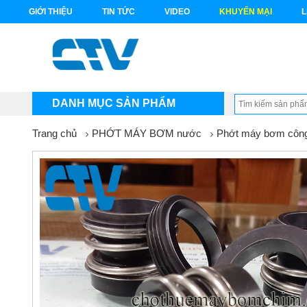
GIỚI THIỆU
TIN TỨC
VIDEO
KHUYẾN MẠI
L
DANH MỤC SẢN PHẨM
Trang chủ
PHỚT MÁY BƠM nước
Phớt máy bơm công