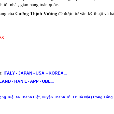
h tốt nhất, giao hàng toàn quốc.
hàng của
Cường Thịnh Vương
để được tư vấn kỹ thuật và bá
63
p:
ITALY - JAPAN - USA - KOREA...
ND - HANIL - APP - OBL...
ng Tuệ, Xã Thanh Liệt, Huyện Thanh Trì, TP. Hà Nội (Trong Tổng