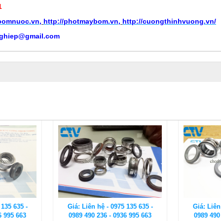
1
ybomnuoc.vn
,
http://photmaybom.vn
,
http://cuongthinhvuong.vn/
ghiep@gmail.com
 135 635 -
Giá: Liên hệ - 0975 135 635 -
Giá: Liên
6 995 663
0989 490 236 - 0936 995 663
0989 490