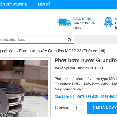
IÊN KẾT WEBSITE
LIÊN HỆ
GIAO HÀNG
Tận nơi trên cả
Đ
nước
h
 nghiệp
Phớt bơm nước Grundfos MG12-33 (Phớt cơ khí)
Phớt bơm nước Grundfos
Mã hàng:
Phớt Grundfos MG12-33
Phớt cơ khí, phớt máy bơm type MG
Grundfos: NBG + Máy bơm Wilo + M
Máy bơm Pentax
Giá: Liên hệ - 0975 135 635 - 0989 490 
MUA NGAY
Số lượng: