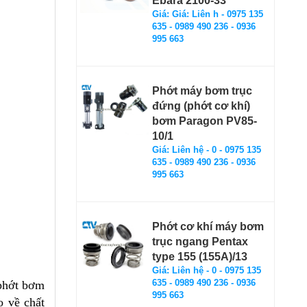
Ebara 2100-33
Giá: Giá: Liên h - 0975 135
635 - 0989 490 236 - 0936
995 663
Phớt máy bơm trục
đứng (phớt cơ khí)
bơm Paragon PV85-
10/1
Giá: Liên hệ - 0 - 0975 135
635 - 0989 490 236 - 0936
995 663
Phớt cơ khí máy bơm
trục ngang Pentax
type 155 (155A)/13
Giá: Liên hệ - 0 - 0975 135
635 - 0989 490 236 - 0936
 phớt bơm
995 663
o về chất