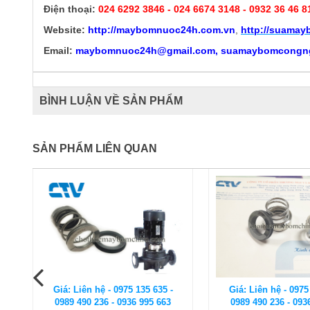
Điện thoại:
024 6292 3846
- 024 6674 3148 - 0932 36 46 8
Website:
http://
maybomnuoc24h.com.vn
,
http://suama
Email:
maybomnuoc24h@gmail.com, suamaybomcongn
BÌNH LUẬN VỀ SẢN PHẨM
SẢN PHẨM LIÊN QUAN
Giá: Liên hệ - 0975 135 635 -
Giá: Liên hệ - 0975
0989 490 236 - 0936 995 663
0989 490 236 - 093