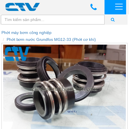
Phớt máy bơm công nghiệp
Phớt bơm nước Grundfos MG12-33 (Phớt cơ khí)