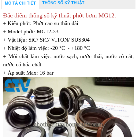
THÔNG SỐ KỸ THUẬT
MÔ TẢ CHI TIẾT
Đặc điểm thông số kỹ thuật phớt bơm MG12:
+ Kiểu phớt: Phớt cao su thân dài
+ Model phớt: MG12-33
+ Vật liệu: SiC/ SiC/ VITON/ SUS304
+ Nhiệt độ làm việc: -20 °C ~ +180 °C
+ Môi chất làm việc: nước sạch, nước thải, nước có cát,
nước có hóa chất
+ Áp suất Max: 16 bar