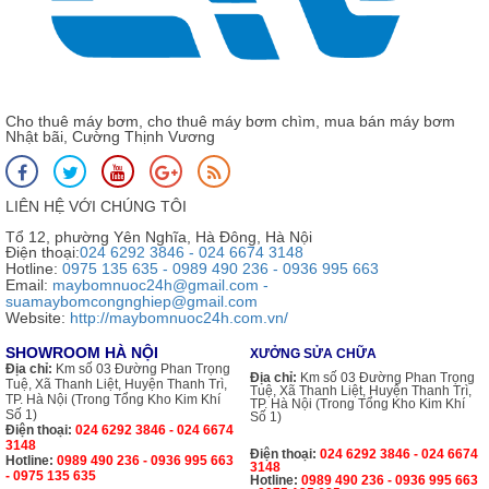
Cho thuê máy bơm, cho thuê máy bơm chìm, mua bán máy bơm
Nhật bãi, Cường Thịnh Vương
LIÊN HỆ VỚI CHÚNG TÔI
Tổ 12, phường Yên Nghĩa, Hà Đông, Hà Nội
Điện thoại:
024 6292 3846 - 024 6674 3148
Hotline:
0975 135 635 - 0989 490 236 - 0936 995 663
Email:
maybomnuoc24h@gmail.com -
suamaybomcongnghiep@gmail.com
Website:
http://maybomnuoc24h.com.vn/
SHOWROOM HÀ NỘI
XƯỞNG SỬA CHỮA
Địa chỉ:
Km số 03 Đường Phan Trọng
Địa chỉ:
Km số 03 Đường Phan Trọng
Tuệ, Xã Thanh Liệt, Huyện Thanh Trì,
Tuệ, Xã Thanh Liệt, Huyện Thanh Trì,
TP. Hà Nội (Trong Tổng Kho Kim Khí
TP. Hà Nội (Trong Tổng Kho Kim Khí
Số 1)
Số 1)
Điện thoại:
024 6292 3846 - 024 6674
3148
Điện thoại:
024 6292 3846 - 024 6674
Hotline:
0989 490 236 - 0936 995 663
3148
- 0975 135 635
Hotline:
0989 490 236 - 0936 995 663