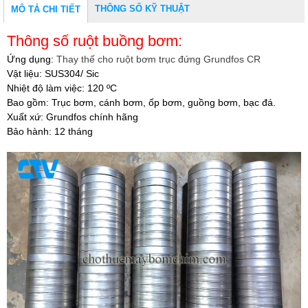
THÔNG SỐ KỸ THUẬT
MÔ TẢ CHI TIẾT
Thông số ruột buồng bơm:
Ứng dụng:
Thay thế cho ruột bơm trục đứng Grundfos CR
Vật liệu: SUS304/ Sic
Nhiệt độ làm việc: 120 ºC
Bao gồm: Trục bơm, cánh bơm, ốp bơm, guồng bơm, bạc đá.
Xuất xứ: Grundfos chính hãng
Bảo hành: 12 tháng