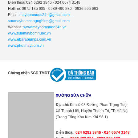
Điện thoại:024 6292 3846 - 024 6674 3148
Hotline: 0975 135 635 - 0989 490 236 - 0936 995 663
Email:
maybomnuoc24h@gmail.com -
suamaybomcongnghiep@gmail.com
Website:
www.maybomnuoc24h.vn
www.suamaybomnuoc.vn
www.ebarapumps.com.vn
www.photmaybom.vn
Chứng nhận SGD TMDT
XƯỞNG SỬA CHỮA
Địa chỉ:
Km số 03 Đường Phan Trọng Tuệ,
Xã Thanh Liệt, Huyện Thanh Trì, TP. Hà Nội
(Trong Tổng Kho Kim Khí Số 1)
Điện thoại:
024 6292 3846 - 024 6674 3148