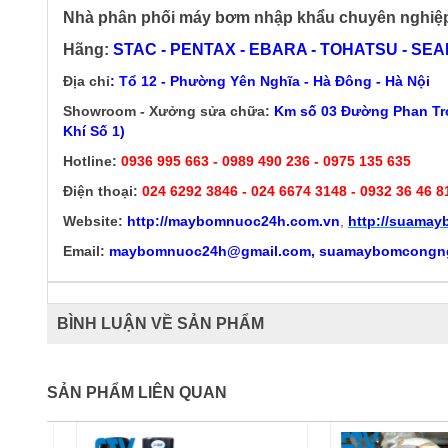
Nhà phân phối máy bơm nhập khẩu chuyên nghiệ
Hãng:
STAC - PENTAX - EBARA - TOHATSU - SEALA
Địa chỉ
: Tổ 12 - Phường Yên Nghĩa - Hà Đông - Hà Nội
Showroom - Xưởng sửa chữa:
Km số 03 Đường Phan Trọ
Khí Số 1)
Hotline:
0936 995 663 - 0989 490 236 - 0975 135 635
Điện thoại:
024 6292 3846
- 024 6674 3148 - 0932 36 46 8
Website:
http://
maybomnuoc24h.com.vn
,
http://suama
Email:
maybomnuoc24h@gmail.com, suamaybomcongn
BÌNH LUẬN VỀ SẢN PHẨM
SẢN PHẨM LIÊN QUAN