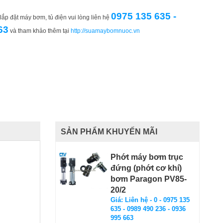
0975 135 635 -
ắp đặt máy bơm, tủ điện vui lòng liên hệ
63
và tham khảo thêm tại
http://suamaybomnuoc.vn
SẢN PHẨM KHUYẾN MÃI
Phớt máy bơm trục
đứng (phớt cơ khí)
bơm Paragon PV85-
20/2
Giá: Liên hệ - 0 - 0975 135
635 - 0989 490 236 - 0936
995 663