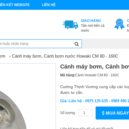
IÊN KẾT WEBSITE
LIÊN HỆ
GIAO HÀNG
Tận nơi trên cả
Đ
nước
h
bơm
Cánh máy bơm, Cánh bơm nước Howaki CM 80 - 160C
Cánh máy bơm, Cánh bơ
Mã hàng:
Cánh Howaki CM 80 - 160C
Cường Thịnh Vương cung cấp các loạ
được tư vấn.
Giá: Liên hệ - 0975 135 635 - 0989 490 
MUA NGAY
Số lượng: