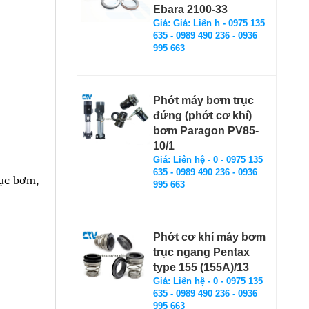
Ebara 2100-33
Giá: Giá: Liên h - 0975 135
635 - 0989 490 236 - 0936
995 663
Phớt máy bơm trục
đứng (phớt cơ khí)
bơm Paragon PV85-
10/1
Giá: Liên hệ - 0 - 0975 135
635 - 0989 490 236 - 0936
rục bơm,
995 663
Phớt cơ khí máy bơm
trục ngang Pentax
type 155 (155A)/13
Giá: Liên hệ - 0 - 0975 135
635 - 0989 490 236 - 0936
995 663