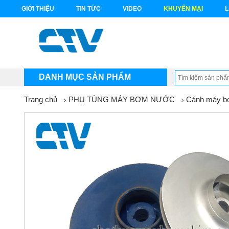
GIỚI THIỆU
TIN TỨC
VIDEO
KHUYẾN MẠI
L
DANH MỤC SẢN PHẨM
Trang chủ
PHỤ TÙNG MÁY BƠM NƯỚC
Cánh máy 