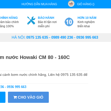
HƯỚNG DẪN MUA HÀNG
GIỎ HÀNG ()
CHÍNH HÃNG
BẢO HÀNH
HƠN 10 NĂM
ảm bảo chính
Bảo trì tận nơi
Kinh nghiệm
ãng 100%
miễn phí
triển khai
HÀ NỘI:
0975 135 635 - 0989 490 236 - 0936 995 663
m nước Howaki CM 80 - 160C
i cánh bơm nước chính hãng, Liên hệ 0975 135 635 để
236 - 0936 995 663
CHO VÀO GIỎ