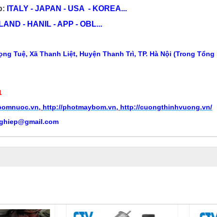
p:
ITALY - JAPAN - USA - KOREA...
ND - HANIL - APP - OBL...
ng Tuệ, Xã Thanh Liệt, Huyện Thanh Trì, TP. Hà Nội (Trong Tổng
1
ybomnuoc.vn
,
http://photmaybom.vn
,
http://cuongthinhvuong.vn/
ghiep@gmail.com