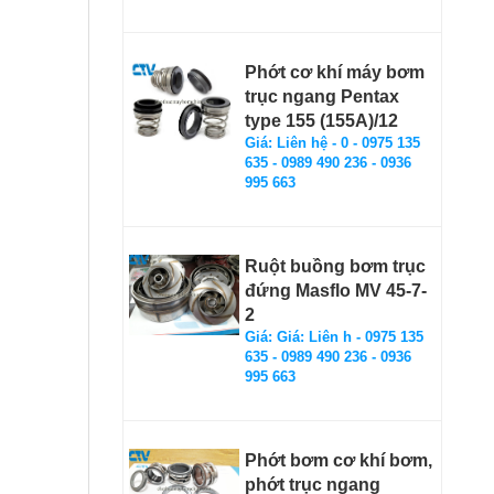
Phớt cơ khí máy bơm
trục ngang Pentax
type 155 (155A)/12
Giá: Liên hệ - 0 - 0975 135
635 - 0989 490 236 - 0936
995 663
Ruột buồng bơm trục
đứng Masflo MV 45-7-
2
Giá: Giá: Liên h - 0975 135
635 - 0989 490 236 - 0936
995 663
Phớt bơm cơ khí bơm,
phớt trục ngang