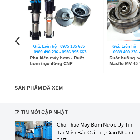
Giá: Liên hệ - 0975 135 635 -
Giá: Liên hệ - 0975
0989 490 236 - 0936 995 663
0989 490 236 - 093
m
Phụ kiện máy bơm - Ruột
Ruột buồng bơm t
bơm trục đứng CNP
Masflo MV 45-7-2
CDLF150-40-2
SẢN PHẨM ĐÃ XEM
TIN MỚI CẬP NHẬT
Cho Thuê Máy Bơm Nước Uy Tín
Tại Miền Bắc Giá Tốt, Giao Nhanh