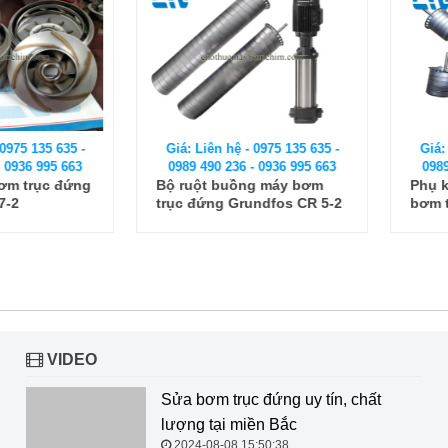
 135 635 -
Giá: Liên hệ - 0975 135 635 -
Giá: Liên
6 995 663
0989 490 236 - 0936 995 663
0989 490
rục đứng
Bộ ruột buồng máy bơm
Phụ kiện 
trục đứng Grundfos CR 5-2
bơm trục
EVMSG3 
VIDEO
Sửa bơm trục đứng uy tín, chất lượng tại miền Bắc
2024-08-08 15:50:38