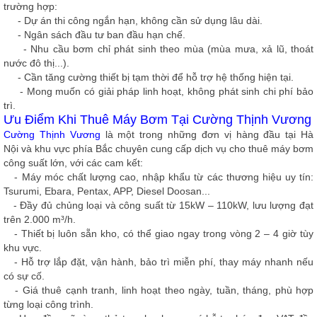
trường hợp:
- Dự án thi công ngắn hạn, không cần sử dụng lâu dài.
- Ngân sách đầu tư ban đầu hạn chế.
- Nhu cầu bơm chỉ phát sinh theo mùa (mùa mưa, xả lũ, thoát
nước đô thị...).
- Cần tăng cường thiết bị tạm thời để hỗ trợ hệ thống hiện tại.
- Mong muốn có giải pháp linh hoạt, không phát sinh chi phí bảo
trì.
Ưu Điểm Khi Thuê Máy Bơm Tại Cường Thịnh Vương
Cường Thịnh Vương
là một trong những đơn vị hàng đầu tại Hà
Nội và khu vực phía Bắc chuyên cung cấp dịch vụ cho thuê máy bơm
công suất lớn, với các cam kết:
- Máy móc chất lượng cao, nhập khẩu từ các thương hiệu uy tín:
Tsurumi, Ebara, Pentax, APP, Diesel Doosan...
- Đầy đủ chủng loại và công suất từ 15kW – 110kW, lưu lượng đạt
trên 2.000 m³/h.
- Thiết bị luôn sẵn kho, có thể giao ngay trong vòng 2 – 4 giờ tùy
khu vực.
- Hỗ trợ lắp đặt, vận hành, bảo trì miễn phí, thay máy nhanh nếu
có sự cố.
- Giá thuê cạnh tranh, linh hoạt theo ngày, tuần, tháng, phù hợp
từng loại công trình.