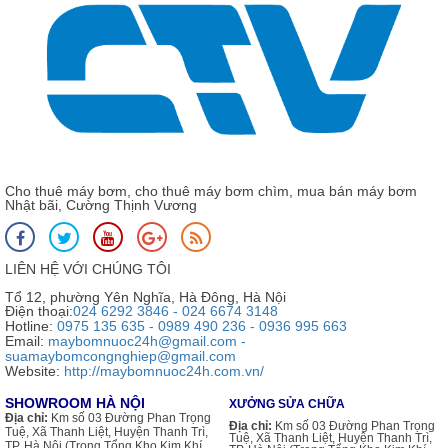
Cho thuê máy bơm, cho thuê máy bơm chìm, mua bán máy bơm
Nhật bãi, Cường Thịnh Vương
LIÊN HỆ VỚI CHÚNG TÔI
Tổ 12, phường Yên Nghĩa, Hà Đông, Hà Nội
Điện thoại:
024 6292 3846 - 024 6674 3148
Hotline:
0975 135 635 - 0989 490 236 - 0936 995 663
Email:
maybomnuoc24h@gmail.com -
suamaybomcongnghiep@gmail.com
Website:
http://maybomnuoc24h.com.vn/
SHOWROOM HÀ NỘI
XƯỞNG SỬA CHỮA
Địa chỉ:
Km số 03 Đường Phan Trọng
Địa chỉ:
Km số 03 Đường Phan Trọng
Tuệ, Xã Thanh Liệt, Huyện Thanh Trì,
Tuệ, Xã Thanh Liệt, Huyện Thanh Trì,
TP. Hà Nội (Trong Tổng Kho Kim Khí