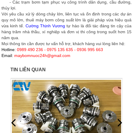
- Các trạm bơm tạm phục vụ công trình dân dụng, cầu đường,
thủy lợi.
Với yêu cầu xử lý dòng chảy lớn, liên tục và ổn định trong các dự án
quy mô lớn,
thuê máy bơm công suất lớn
là giải pháp vừa hiệu quả
vừa kinh tế.
Cường Thịnh Vương
tự hào là đối tác đáng tin cậy của
hàng trăm nhà thầu, xí nghiệp và đơn vị thi công trong suốt hơn 15
năm qua.
Mọi thông tin cần được tư vấn hỗ trợ, khách hàng vui lòng liên hệ:
Hotline:
0989 490 236 - 0975 135 635 - 0936 995 663
Email:
maybomnuoc24h@gmail.com
TIN LIÊN QUAN