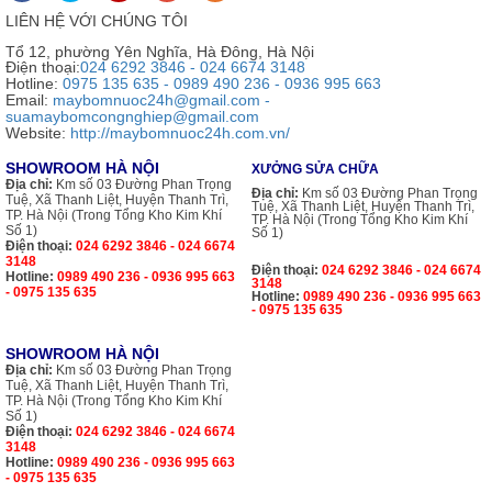
LIÊN HỆ VỚI CHÚNG TÔI
Tổ 12, phường Yên Nghĩa, Hà Đông, Hà Nội
Điện thoại:
024 6292 3846 - 024 6674 3148
Hotline:
0975 135 635 - 0989 490 236 - 0936 995 663
Email:
maybomnuoc24h@gmail.com -
suamaybomcongnghiep@gmail.com
Website:
http://maybomnuoc24h.com.vn/
SHOWROOM HÀ NỘI
XƯỞNG SỬA CHỮA
Địa chỉ:
Km số 03 Đường Phan Trọng
Địa chỉ:
Km số 03 Đường Phan Trọng
Tuệ, Xã Thanh Liệt, Huyện Thanh Trì,
Tuệ, Xã Thanh Liệt, Huyện Thanh Trì,
TP. Hà Nội (Trong Tổng Kho Kim Khí
TP. Hà Nội (Trong Tổng Kho Kim Khí
Số 1)
Số 1)
Điện thoại:
024 6292 3846 - 024 6674
3148
Điện thoại:
024 6292 3846 - 024 6674
Hotline:
0989 490 236 - 0936 995 663
3148
- 0975 135 635
Hotline:
0989 490 236 - 0936 995 663
- 0975 135 635
SHOWROOM HÀ NỘI
Địa chỉ:
Km số 03 Đường Phan Trọng
Tuệ, Xã Thanh Liệt, Huyện Thanh Trì,
TP. Hà Nội (Trong Tổng Kho Kim Khí
Số 1)
Điện thoại:
024 6292 3846 - 024 6674
3148
Hotline:
0989 490 236 - 0936 995 663
- 0975 135 635