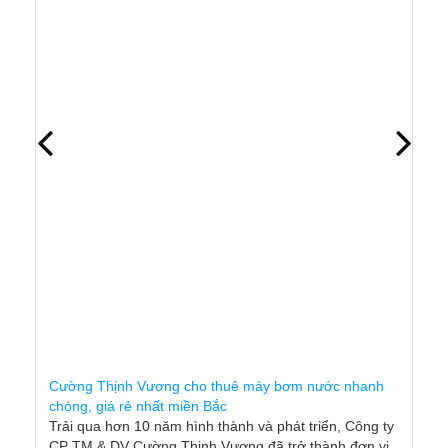
Cường Thịnh Vương cho thuê máy bơm nước nhanh
chóng, giá rẻ nhất miền Bắc
Trải qua hơn 10 năm hình thành và phát triển, Công ty
CP TM & DV Cường Thịnh Vương đã trở thành đơn vị
uy tín hàng đầu trong lĩnh vực cung cấp – cho thuê
máy bơm nước tại miền Bắc. Với phương châm “Uy tín
– Chất lượng – Giá r
Xem Thêm