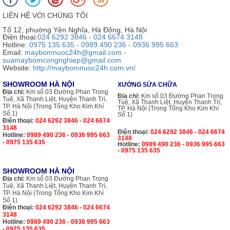
LIÊN HỆ VỚI CHÚNG TÔI
Tổ 12, phường Yên Nghĩa, Hà Đông, Hà Nội
Điện thoại:
024 6292 3846 - 024 6674 3148
Hotline:
0975 135 635 - 0989 490 236 - 0936 995 663
Email:
maybomnuoc24h@gmail.com -
suamaybomcongnghiep@gmail.com
Website:
http://maybomnuoc24h.com.vn/
SHOWROOM HÀ NỘI
XƯỞNG SỬA CHỮA
Địa chỉ:
Km số 03 Đường Phan Trọng
Địa chỉ:
Km số 03 Đường Phan Trọng
Tuệ, Xã Thanh Liệt, Huyện Thanh Trì,
Tuệ, Xã Thanh Liệt, Huyện Thanh Trì,
TP. Hà Nội (Trong Tổng Kho Kim Khí
TP. Hà Nội (Trong Tổng Kho Kim Khí
Số 1)
Số 1)
Điện thoại:
024 6292 3846 - 024 6674
3148
Điện thoại:
024 6292 3846 - 024 6674
Hotline:
0989 490 236 - 0936 995 663
3148
- 0975 135 635
Hotline:
0989 490 236 - 0936 995 663
- 0975 135 635
SHOWROOM HÀ NỘI
Địa chỉ:
Km số 03 Đường Phan Trọng
Tuệ, Xã Thanh Liệt, Huyện Thanh Trì,
TP. Hà Nội (Trong Tổng Kho Kim Khí
Số 1)
Điện thoại:
024 6292 3846 - 024 6674
3148
Hotline:
0989 490 236 - 0936 995 663
- 0975 135 635