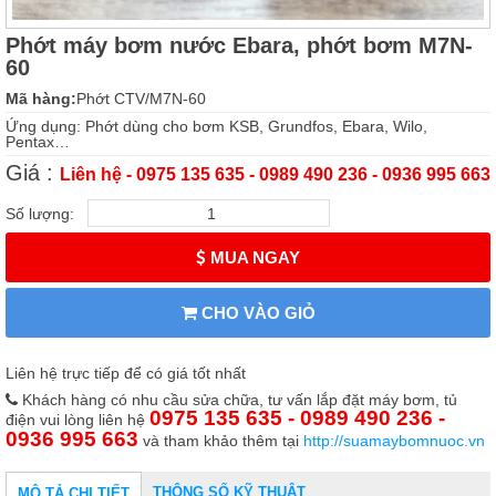
Phớt máy bơm nước Ebara, phớt bơm M7N-
60
Mã hàng:
Phớt CTV/M7N-60
Ứng dụng: Phớt dùng cho bơm KSB, Grundfos, Ebara, Wilo,
Pentax…
Giá :
Liên hệ - 0975 135 635 - 0989 490 236 - 0936 995 663
Số lượng:
MUA NGAY
CHO VÀO GIỎ
Liên hệ trực tiếp để có giá tốt nhất
Khách hàng có nhu cầu sửa chữa, tư vấn lắp đặt máy bơm, tủ
0975 135 635 - 0989 490 236 -
điện vui lòng liên hệ
0936 995 663
và tham khảo thêm tại
http://suamaybomnuoc.vn
THÔNG SỐ KỸ THUẬT
MÔ TẢ CHI TIẾT